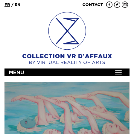
FR
/
EN
CONTACT
MENU
Toggle
navigat