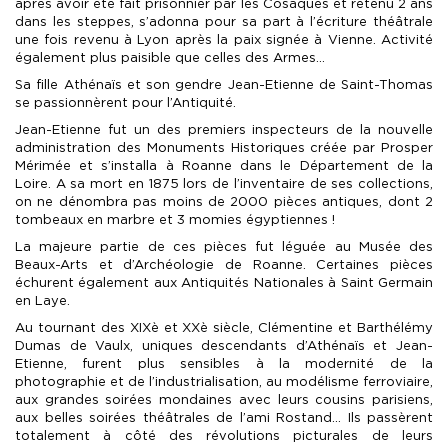
après avoir été fait prisonnier par les Cosaques et retenu 2 ans
dans les steppes, s’adonna pour sa part à l’écriture théâtrale
une fois revenu à Lyon après la paix signée à Vienne. Activité
également plus paisible que celles des Armes…
Sa fille Athénaïs et son gendre Jean-Etienne de Saint-Thomas
se passionnèrent pour l’Antiquité.
Jean-Etienne fut un des premiers inspecteurs de la nouvelle
administration des Monuments Historiques créée par Prosper
Mérimée et s’installa à Roanne dans le Département de la
Loire. A sa mort en 1875 lors de l’inventaire de ses collections,
on ne dénombra pas moins de 2000 pièces antiques, dont 2
tombeaux en marbre et 3 momies égyptiennes !
La majeure partie de ces pièces fut léguée au Musée des
Beaux-Arts et d’Archéologie de Roanne. Certaines pièces
échurent également aux Antiquités Nationales à Saint Germain
en Laye.
Au tournant des XIXè et XXè siècle, Clémentine et Barthélémy
Dumas de Vaulx, uniques descendants d’Athénaïs et Jean-
Etienne, furent plus sensibles à la modernité de la
photographie et de l’industrialisation, au modélisme ferroviaire,
aux grandes soirées mondaines avec leurs cousins parisiens,
aux belles soirées théâtrales de l’ami Rostand… Ils passèrent
totalement à côté des révolutions picturales de leurs