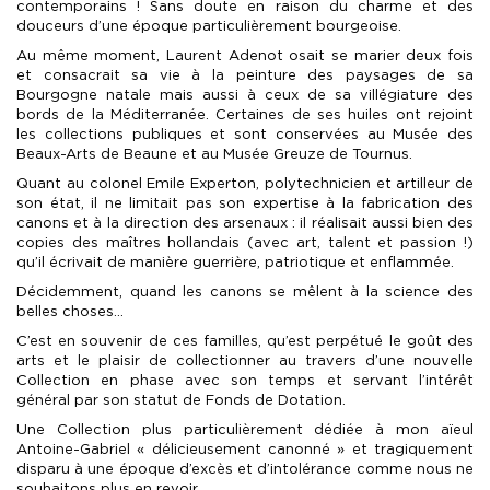
contemporains ! Sans doute en raison du charme et des
douceurs d’une époque particulièrement bourgeoise.
Au même moment, Laurent Adenot osait se marier deux fois
et consacrait sa vie à la peinture des paysages de sa
Bourgogne natale mais aussi à ceux de sa villégiature des
bords de la Méditerranée. Certaines de ses huiles ont rejoint
les collections publiques et sont conservées au Musée des
Beaux-Arts de Beaune et au Musée Greuze de Tournus.
Quant au colonel Emile Experton, polytechnicien et artilleur de
son état, il ne limitait pas son expertise à la fabrication des
canons et à la direction des arsenaux : il réalisait aussi bien des
copies des maîtres hollandais (avec art, talent et passion !)
qu’il écrivait de manière guerrière, patriotique et enflammée.
Décidemment, quand les canons se mêlent à la science des
belles choses...
C’est en souvenir de ces familles, qu’est perpétué le goût des
arts et le plaisir de collectionner au travers d’une nouvelle
Collection en phase avec son temps et servant l’intérêt
général par son statut de Fonds de Dotation.
Une Collection plus particulièrement dédiée à mon aïeul
Antoine-Gabriel « délicieusement canonné » et tragiquement
disparu à une époque d’excès et d’intolérance comme nous ne
souhaitons plus en revoir.