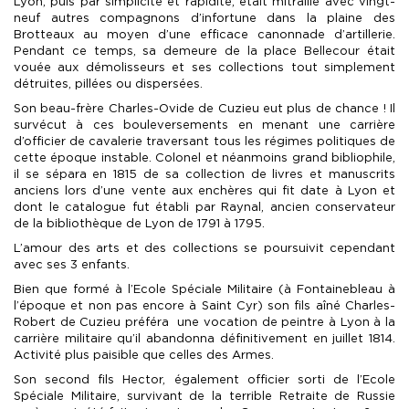
Lyon, puis par simplicité et rapidité, était mitraillé avec vingt-
neuf autres compagnons d’infortune dans la plaine des
Brotteaux au moyen d’une efficace canonnade d’artillerie.
Pendant ce temps, sa demeure de la place Bellecour était
vouée aux démolisseurs et ses collections tout simplement
détruites, pillées ou dispersées.
Son beau-frère Charles-Ovide de Cuzieu eut plus de chance ! Il
survécut à ces bouleversements en menant une carrière
d’officier de cavalerie traversant tous les régimes politiques de
cette époque instable. Colonel et néanmoins grand bibliophile,
il se sépara en 1815 de sa collection de livres et manuscrits
anciens lors d’une vente aux enchères qui fit date à Lyon et
dont le catalogue fut établi par Raynal, ancien conservateur
de la bibliothèque de Lyon de 1791 à 1795.
L’amour des arts et des collections se poursuivit cependant
avec ses 3 enfants.
Bien que formé à l’Ecole Spéciale Militaire (à Fontainebleau à
l’époque et non pas encore à Saint Cyr) son fils aîné Charles-
Robert de Cuzieu préféra une vocation de peintre à Lyon à la
carrière militaire qu’il abandonna définitivement en juillet 1814.
Activité plus paisible que celles des Armes.
Son second fils Hector, également officier sorti de l’Ecole
Spéciale Militaire, survivant de la terrible Retraite de Russie