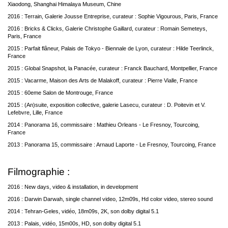
Xiaodong, Shanghai Himalaya Museum, Chine
2016 : Terrain, Galerie Jousse Entreprise, curateur : Sophie Vigourous, Paris, France
2016 : Bricks & Clicks, Galerie Christophe Gaillard, curateur : Romain Semeteys,
Paris, France
2015 : Parfait flâneur, Palais de Tokyo - Biennale de Lyon, curateur : Hilde Teerlinck,
France
2015 : Global Snapshot, la Panacée, curateur : Franck Bauchard, Montpellier, France
2015 : Vacarme, Maison des Arts de Malakoff, curateur : Pierre Vialle, France
2015 : 60eme Salon de Montrouge, France
2015 : (An)suite, exposition collective, galerie Lasecu, curateur : D. Poitevin et V.
Lefebvre, Lille, France
2014 : Panorama 16, commissaire : Mathieu Orleans - Le Fresnoy, Tourcoing,
France
2013 : Panorama 15, commissaire : Arnaud Laporte - Le Fresnoy, Tourcoing, France
Filmographie :
2016 : New days, video & installation, in development
2016 : Darwin Darwah, single channel video, 12m09s, Hd color video, stereo sound
2014 : Tehran-Geles, vidéo, 18m09s, 2K, son dolby digital 5.1
2013 : Palais, vidéo, 15m00s, HD, son dolby digital 5.1