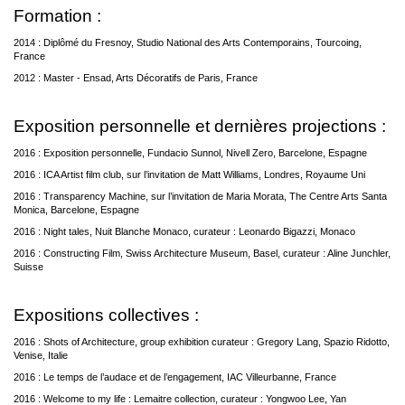
Formation :
2014 : Diplômé du Fresnoy, Studio National des Arts Contemporains, Tourcoing,
France
2012 : Master - Ensad, Arts Décoratifs de Paris, France
Exposition personnelle et dernières projections :
2016 : Exposition personnelle, Fundacio Sunnol, Nivell Zero, Barcelone, Espagne
2016 : ICA Artist film club, sur l’invitation de Matt Williams, Londres, Royaume Uni
2016 : Transparency Machine, sur l’invitation de Maria Morata, The Centre Arts Santa
Monica, Barcelone, Espagne
2016 : Night tales, Nuit Blanche Monaco, curateur : Leonardo Bigazzi, Monaco
2016 : Constructing Film, Swiss Architecture Museum, Basel, curateur : Aline Junchler,
Suisse
Expositions collectives :
2016 : Shots of Architecture, group exhibition curateur : Gregory Lang, Spazio Ridotto,
Venise, Italie
2016 : Le temps de l’audace et de l’engagement, IAC Villeurbanne, France
2016 : Welcome to my life : Lemaitre collection, curateur : Yongwoo Lee, Yan