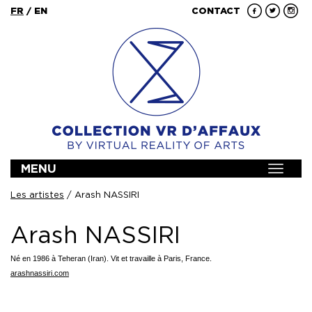
FR
/
EN
CONTACT
MENU
Toggle
navigat
Les artistes
/ Arash NASSIRI
Arash NASSIRI
Né en 1986 à Teheran (Iran). Vit et travaille à Paris, France.
arashnassiri.com