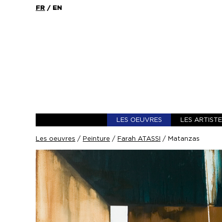
FR
/
EN
LES OEUVRES
LES ARTIST
Les oeuvres
/
Peinture
/
Farah ATASSI
/ Matanzas