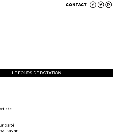
CONTACT
LE FONDS DE DOTATION
artiste
riosité
inal savant