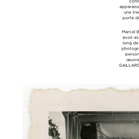
connu
apparais
une tre
porte de
Marcel 
avoir as
long de 
photogra
person
œuvres
GAILLARD 