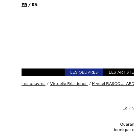
FR
/
EN
LES OEUVRES
LES ARTIST
Les oeuvres
/
Virtuelle Résidence
/
Marcel BASCOULARD 
La « 
Quaran
iconique d