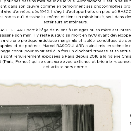
 pour ses dessins minutieux de la ville. Autodidacte, il est la seule 
sant dans son œuvre comme en témoignent ses photographies prod
ntaine d’années, dès 1942. Il s’agit d’autoportraits en pied où BA
s robes qu’il dessine lui-même et tient un miroir brisé, seul dans d
extérieurs et intérieurs.
BASCOULARD part à l’âge de 19 ans à Bourges où sa mère est intern
sassiné son mari. Il y reste jusqu’à sa mort en 1978 ayant développ
sa vie une pratique artistique marginale et isolée, constituée de de
phies et de poèmes. Marcel BASCOULARD a ainsi mis en scène le ré
nage connu pour avoir été à la fois un clochard travesti et talentue
 sont régulièrement exposées à Paris depuis 2016 à la galerie Chr
(Paris, France) qui se consacre avec patience et brio à la reconna
cet artiste hors norme.