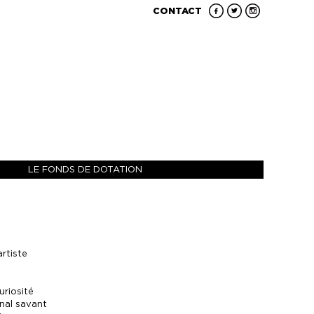
CONTACT
LE FONDS DE DOTATION
artiste
riosité
inal savant