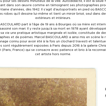
 pour ses dessins minutieux de la ville. Autodidacte, il est la seule 
sant dans son œuvre comme en témoignent ses photographies prod
ntaine d’années, dès 1942. Il s’agit d’autoportraits en pied où BA
s robes qu’il dessine lui-même et tient un miroir brisé, seul dans d
extérieurs et intérieurs.
BASCOULARD part à l’âge de 19 ans à Bourges où sa mère est intern
sassiné son mari. Il y reste jusqu’à sa mort en 1978 ayant développ
sa vie une pratique artistique marginale et isolée, constituée de de
phies et de poèmes. Marcel BASCOULARD a ainsi mis en scène le ré
nage connu pour avoir été à la fois un clochard travesti et talentue
 sont régulièrement exposées à Paris depuis 2016 à la galerie Chr
(Paris, France) qui se consacre avec patience et brio à la reconna
cet artiste hors norme.