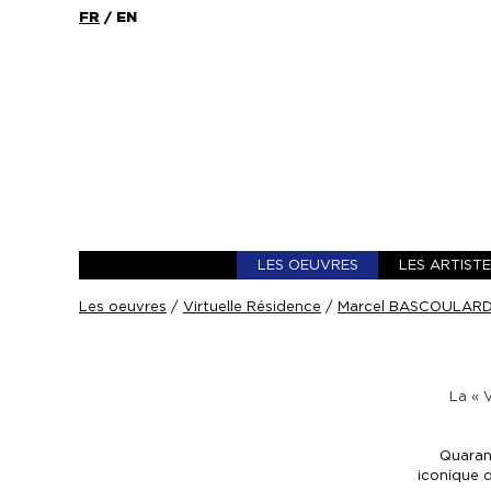
FR
/
EN
LES OEUVRES
LES ARTIST
Les oeuvres
/
Virtuelle Résidence
/
Marcel BASCOULARD 
La « 
Quaran
iconique d