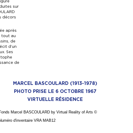
figure
uites sur
SCOULARD
es décors
ée après
é tout au
ssins, de
cit d’un
ux. Ses
istophe
issance de
MARCEL BASCOULARD (1913-1978)
PHOTO PRISE LE 6 OCTOBRE 1967
VIRTUELLE RÉSIDENCE
Fonds Marcel BASCOULARD by Virtual Reality of Arts
©
Numé
ro d'inventaire VRA MAB12