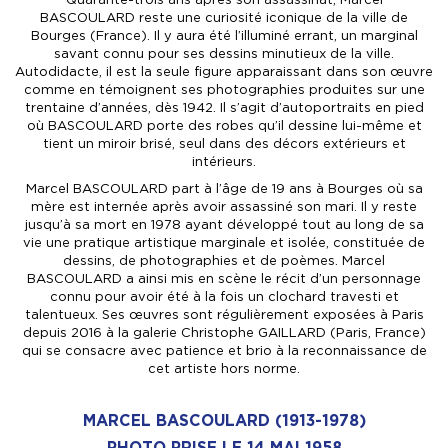
BASCOULARD reste une curiosité iconique de la ville de
Bourges (France). Il y aura été l’illuminé errant, un marginal
savant connu pour ses dessins minutieux de la ville.
Autodidacte, il est la seule figure apparaissant dans son œuvre
comme en témoignent ses photographies produites sur une
trentaine d’années, dès 1942. Il s’agit d’autoportraits en pied
où BASCOULARD porte des robes qu’il dessine lui-même et
tient un miroir brisé, seul dans des décors extérieurs et
intérieurs.
Marcel BASCOULARD part à l’âge de 19 ans à Bourges où sa
mère est internée après avoir assassiné son mari. Il y reste
jusqu’à sa mort en 1978 ayant développé tout au long de sa
vie une pratique artistique marginale et isolée, constituée de
dessins, de photographies et de poèmes. Marcel
BASCOULARD a ainsi mis en scène le récit d’un personnage
connu pour avoir été à la fois un clochard travesti et
talentueux. Ses œuvres sont régulièrement exposées à Paris
depuis 2016 à la galerie Christophe GAILLARD (Paris, France)
qui se consacre avec patience et brio à la reconnaissance de
cet artiste hors norme.
MARCEL BASCOULARD (1913-1978)
PHOTO PRISE LE 14 MAI 1958