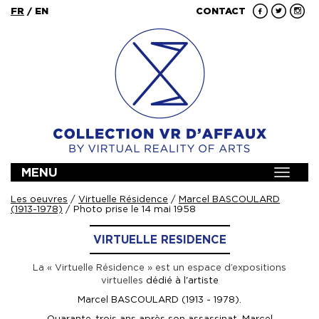
FR
/
EN
CONTACT
MENU
Toggle
navigat
Les oeuvres
/
Virtuelle Résidence
/
Marcel BASCOULARD
(1913-1978)
/ Photo prise le 14 mai 1958
VIRTUELLE RESIDENCE
La « Virtuelle Résidence » est un espace d’expositions
virtuelles
dédié à l'artiste
Marcel BASCOULARD (1913 - 1978).
Quarante-trois ans après son assassinat, Marcel