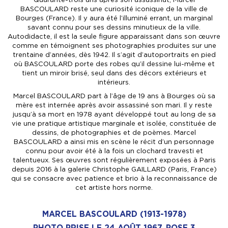
BASCOULARD reste une curiosité iconique de la ville de
Bourges (France). Il y aura été l’illuminé errant, un marginal
savant connu pour ses dessins minutieux de la ville.
Autodidacte, il est la seule figure apparaissant dans son œuvre
comme en témoignent ses photographies produites sur une
trentaine d’années, dès 1942. Il s’agit d’autoportraits en pied
où BASCOULARD porte des robes qu’il dessine lui-même et
tient un miroir brisé, seul dans des décors extérieurs et
intérieurs.
Marcel BASCOULARD part à l’âge de 19 ans à Bourges où sa
mère est internée après avoir assassiné son mari. Il y reste
jusqu’à sa mort en 1978 ayant développé tout au long de sa
vie une pratique artistique marginale et isolée, constituée de
dessins, de photographies et de poèmes. Marcel
BASCOULARD a ainsi mis en scène le récit d’un personnage
connu pour avoir été à la fois un clochard travesti et
talentueux. Ses œuvres sont régulièrement exposées à Paris
depuis 2016 à la galerie Christophe GAILLARD (Paris, France)
qui se consacre avec patience et brio à la reconnaissance de
cet artiste hors norme.
MARCEL BASCOULARD (1913-1978)
PHOTO PRISE LE 24 AOÛT 1967, POSE 3