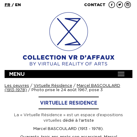
FR
/
EN
CONTACT
MENU
Toggle
navigat
Les oeuvres
/
Virtuelle Résidence
/
Marcel BASCOULARD
(1913-1978)
/ Photo prise le 24 août 1967, pose 3
VIRTUELLE RESIDENCE
La « Virtuelle Résidence » est un espace d’expositions
virtuelles
dédié à l'artiste
Marcel BASCOULARD (1913 - 1978).
Quarante-trois ans après son assassinat, Marcel