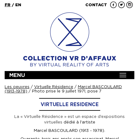
FR
/
EN
CONTACT
MENU
Toggle
navigat
Les oeuvres
/
Virtuelle Résidence
/
Marcel BASCOULARD
(1913-1978)
/ Photo prise le 9 juillet 1971, pose 7
VIRTUELLE RESIDENCE
La « Virtuelle Résidence » est un espace d’expositions
virtuelles
dédié à l'artiste
Marcel BASCOULARD (1913 - 1978).
Quarante-trois ans après son assassinat, Marcel