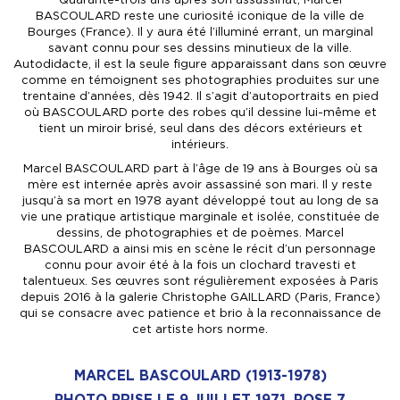
BASCOULARD reste une curiosité iconique de la ville de
Bourges (France). Il y aura été l’illuminé errant, un marginal
savant connu pour ses dessins minutieux de la ville.
Autodidacte, il est la seule figure apparaissant dans son œuvre
comme en témoignent ses photographies produites sur une
trentaine d’années, dès 1942. Il s’agit d’autoportraits en pied
où BASCOULARD porte des robes qu’il dessine lui-même et
tient un miroir brisé, seul dans des décors extérieurs et
intérieurs.
Marcel BASCOULARD part à l’âge de 19 ans à Bourges où sa
mère est internée après avoir assassiné son mari. Il y reste
jusqu’à sa mort en 1978 ayant développé tout au long de sa
vie une pratique artistique marginale et isolée, constituée de
dessins, de photographies et de poèmes. Marcel
BASCOULARD a ainsi mis en scène le récit d’un personnage
connu pour avoir été à la fois un clochard travesti et
talentueux. Ses œuvres sont régulièrement exposées à Paris
depuis 2016 à la galerie Christophe GAILLARD (Paris, France)
qui se consacre avec patience et brio à la reconnaissance de
cet artiste hors norme.
MARCEL BASCOULARD (1913-1978)
PHOTO PRISE LE 9 JUILLET 1971, POSE 7